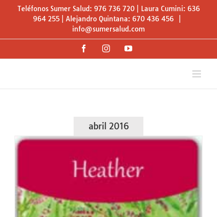
Saltar
Teléfonos Sumer Salud: 976 736 720 | Laura Cumini: 636
al
964 255 | Alejandro Quintana: 670 436 456
|
info@sumersalud.com
contenido
Facebook
Instagram
YouTube
abril 2016