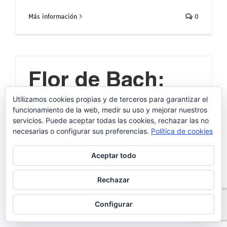
Más información
0
Flor de Bach:
Centaury
Utilizamos cookies propias y de terceros para garantizar el
funcionamiento de la web, medir su uso y mejorar nuestros
servicios. Puede aceptar todas las cookies, rechazar las no
Por
Laura Cumini
|
marzo 12th, 2016
|
FLOR BACH
necesarias o configurar sus preferencias.
Política de cookies
CENTAURY Centaury es el elixir floral
Aceptar todo
apropiado para quienes necesitan [...]
Rechazar
Más información
0
Configurar