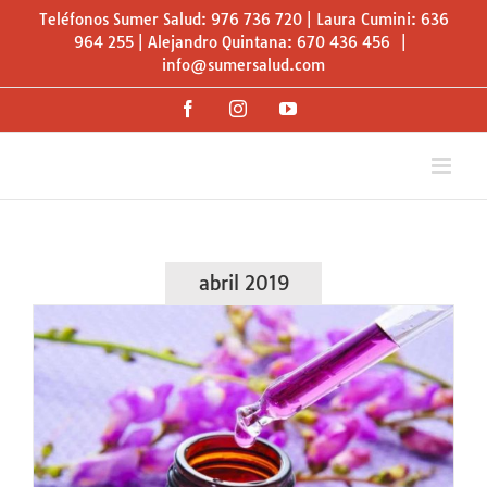
Saltar
Teléfonos Sumer Salud: 976 736 720 | Laura Cumini: 636
al
964 255 | Alejandro Quintana: 670 436 456
|
info@sumersalud.com
contenido
Facebook
Instagram
YouTube
abril 2019