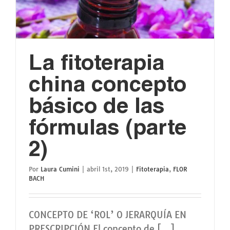
La fitoterapia
china concepto
básico de las
fórmulas (parte
2)
Por
Laura Cumini
|
abril 1st, 2019
|
Fitoterapia
,
FLOR
BACH
CONCEPTO DE ‘ROL’ O JERARQUÍA EN
PRESCRIPCIÓN El concepto de [...]