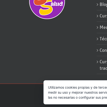
Blo
Cur
Med
Téc
Con
Cur
tra
Utilizamos cookies propias y de terce
medir su uso y mejorar nuestros servi
las no necesarias o configurar sus pr