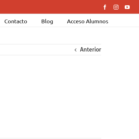
Facebook
Instagram
You
Contacto
Blog
Acceso Alumnos
Anterior