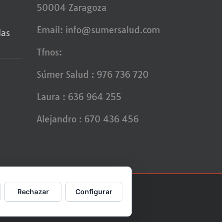
50004 Zaragoza
Email:
info@sumersalud.com
las
Tfnos:
Súmer Salud : 976 736 720
Laura : 636 964 255
Alejandro : 670 436 456
Rechazar
Configurar