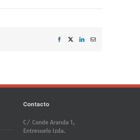
Facebook
X
LinkedIn
Correo
electrónico
Contacto
C/ Conde Aranda 1,
Entresuelo Izda.