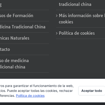
g
tradicional china
sos de Formación
Más información sobre 
cookies
icina Tradicional China
Política de cookies
nicas Naturales
tacto
so de medicina
dicional china
ros para garantizar el funcionamiento de la web,
© 2017 SumerSalud |
Diseño Web indexDesarrollo
Aceptar todo
cios. Puede aceptar todas las cookies, rechazar
eferencias.
Política de cookies
Facebook
Instagram
YouTube