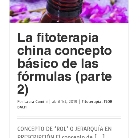
La fitoterapia
china concepto
básico de las
fórmulas (parte
2)
Por
Laura Cumini
|
abril 1st, 2019
|
Fitoterapia
,
FLOR
BACH
CONCEPTO DE ‘ROL’ O JERARQUÍA EN
PRESCRIPCIÓN El concepto de [...]