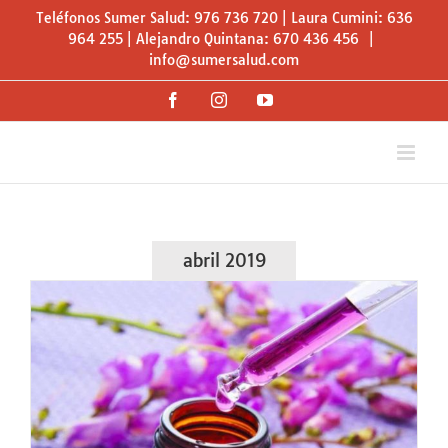
Saltar
Teléfonos Sumer Salud: 976 736 720 | Laura Cumini: 636
al
964 255 | Alejandro Quintana: 670 436 456
|
info@sumersalud.com
contenido
Facebook
Instagram
YouTube
abril 2019