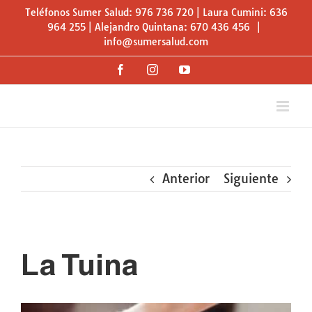
Saltar
Teléfonos Sumer Salud: 976 736 720 | Laura Cumini: 636
al
964 255 | Alejandro Quintana: 670 436 456
|
info@sumersalud.com
contenido
Facebook
Instagram
YouTube
Anterior
Siguiente
Ver
imagen
La Tuina
más
grande